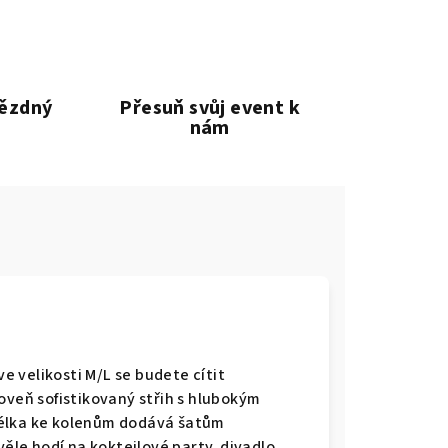
vězdný
Přesuň svůj event k
nám
 velikosti M/L se budete cítit
oveň sofistikovaný střih s hlubokým
délka ke kolenům dodává šatům
věle hodí na koktejlové party, divadlo