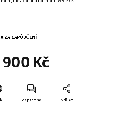
enům, ideální pro formální večeře.
A ZA ZAPŮJČENÍ
 900 Kč
ná
a:
sk
Zeptat se
Sdílet