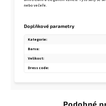
nebo večeře.
Doplňkové parametry
Kategorie
:
Barva
:
Velikost
:
Dress code
:
Podobné p