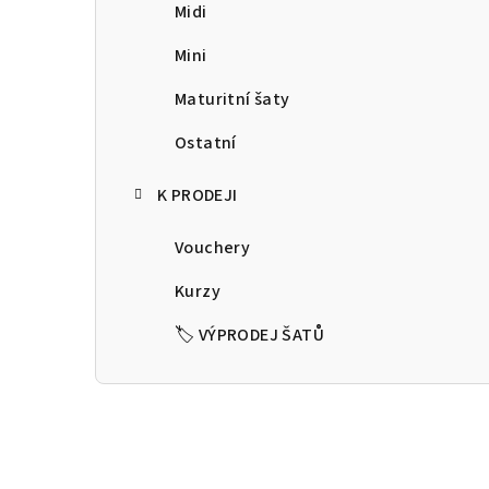
a
Midi
n
Mini
n
Maturitní šaty
í
Ostatní
p
K PRODEJI
a
Vouchery
n
Kurzy
e
🏷️ VÝPRODEJ ŠATŮ
l