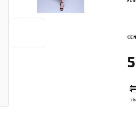
kol
CEN
5
Měr
cen
Ti