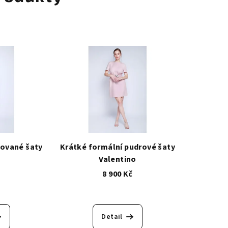
rované šaty
Krátké formální pudrové šaty
Valentino
č
8 900 Kč
Detail