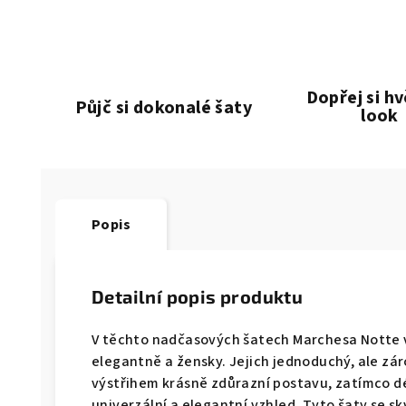
Dopřej si h
Půjč si dokonalé šaty
look
Popis
Detailní popis produktu
V těchto nadčasových šatech Marchesa Notte ve
elegantně a žensky. Jejich jednoduchý, ale zár
výstřihem krásně zdůrazní postavu, zatímco 
univerzální a elegantní vzhled. Tyto šaty se sk