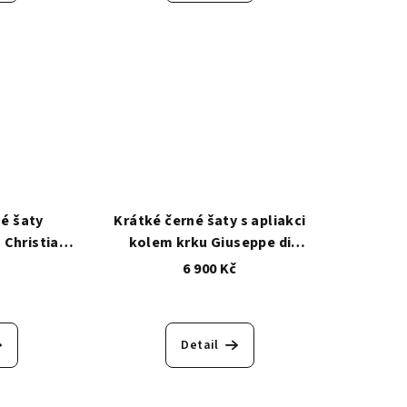
é šaty
Krátké černé šaty s apliakci
 Christia
kolem krku Giuseppe di
t
Morabito
č
6 900 Kč
Detail