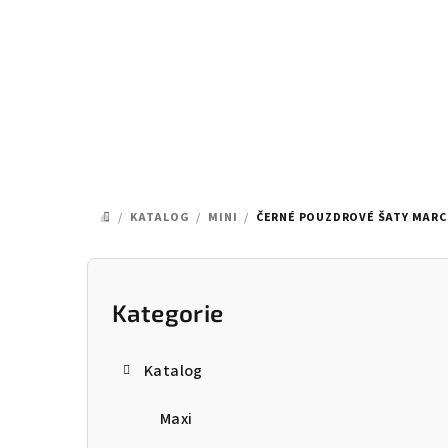
Přejít
na
obsah
/
KATALOG
/
MINI
/
ČERNÉ POUZDROVÉ ŠATY MAR
DOMŮ
P
o
Kategorie
Přeskočit
kategorie
s
Katalog
t
Maxi
r