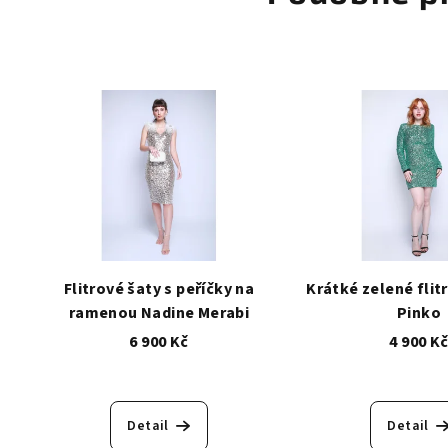
Flitrové šaty s peříčky na
Krátké zelené flit
ramenou Nadine Merabi
Pinko
6 900 Kč
4 900 K
Detail
Detail