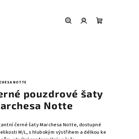
Hledat
Přihlášení
Nákupní
košík
CHESA NOTTE
erné pouzdrové šaty
archesa Notte
gantní černé šaty Marchesa Notte, dostupné
velikosti M/L, s hlubokým výstřihem a délkou ke