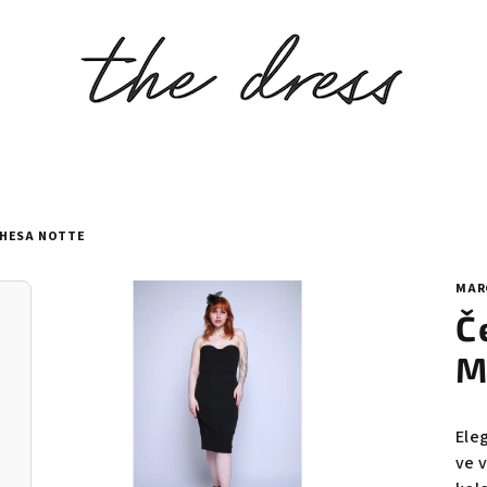
CHESA NOTTE
MAR
Č
M
Ele
ve 