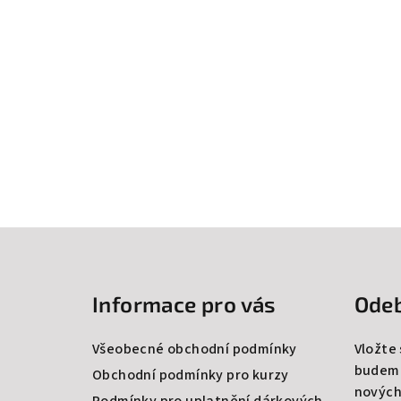
Z
á
Informace pro vás
Odeb
p
a
Všeobecné obchodní podmínky
Vložte
budeme
t
Obchodní podmínky pro kurzy
nových