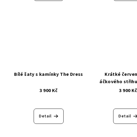
Bílé šaty s kamínky The Dress
Krátké červen
áčkového střihu
Koehler
3 900 Kč
3 900 K
Detail
Detail