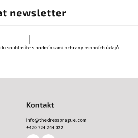
at newsletter
lu souhlasíte s
podmínkami ochrany osobních údajů
Kontakt
info
@
thedressprague.com
+420 724 244 022