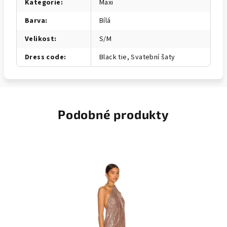
Kategorie
:
Maxi
Barva
:
Bílá
Velikost
:
S/M
Dress code
:
Black tie, Svatební šaty
Podobné produkty