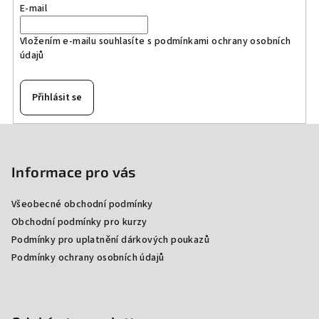
E-mail
Vložením e-mailu souhlasíte s
podmínkami ochrany osobních
údajů
Přihlásit se
Z
á
p
Informace pro vás
a
Všeobecné obchodní podmínky
t
Obchodní podmínky pro kurzy
í
Podmínky pro uplatnění dárkových poukazů
Podmínky ochrany osobních údajů