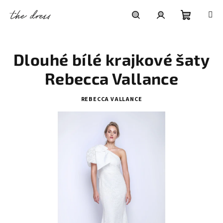
Přejít
na
obsah
Nákupní
Hledat
Přihlášení
Dlouhé bílé krajkové šaty
košík
Rebecca Vallance
REBECCA VALLANCE