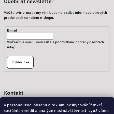
Odebírat newsletter
Vložte svůj e-mail a my vám budeme zasílat informace o nových
produktech na našem e-shopu.
E-mail
Vložením e-mailu souhlasíte s
podmínkami ochrany osobních
údajů
Přihlásit se
Kontakt
info
@
thedressprague.com
K personalizaci obsahu a reklam, poskytování funkcí
+420 724 244 022
sociálních médií a analýze naší návštěvnosti využíváme