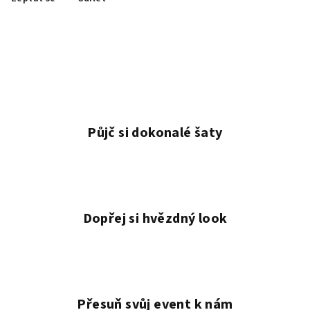
Půjč si dokonalé šaty
Dopřej si hvězdný look
Přesuň svůj event k nám