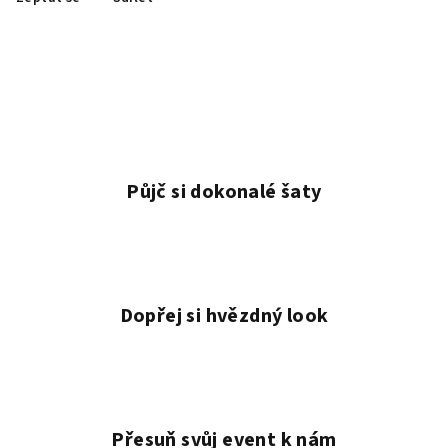
Půjč si dokonalé šaty
Dopřej si hvězdný look
Přesuň svůj event k nám