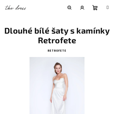
Přejít
na
obsah
Nákupní
Hledat
Přihlášení
Dlouhé bílé šaty s kamínky
košík
Retrofete
RETROFETE