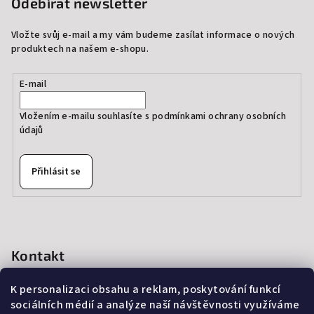
Odebírat newsletter
Vložte svůj e-mail a my vám budeme zasílat informace o nových
produktech na našem e-shopu.
E-mail
Vložením e-mailu souhlasíte s
podmínkami ochrany osobních
údajů
Přihlásit se
Kontakt
info
@
thedressprague.com
K personalizaci obsahu a reklam, poskytování funkcí
+420 724 244 022
sociálních médií a analýze naší návštěvnosti využíváme