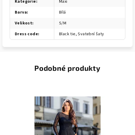
Kategorie
:
Maxi
Barva
:
Bílá
Velikost
:
S/M
Dress code
:
Black tie, Svatební šaty
Podobné produkty