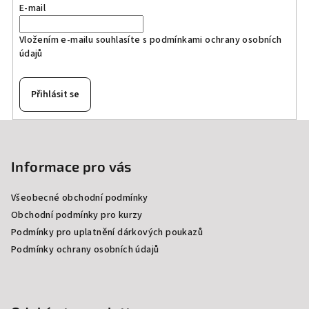
E-mail
Vložením e-mailu souhlasíte s
podmínkami ochrany osobních
údajů
Přihlásit se
Z
á
p
Informace pro vás
a
Všeobecné obchodní podmínky
t
Obchodní podmínky pro kurzy
í
Podmínky pro uplatnění dárkových poukazů
Podmínky ochrany osobních údajů