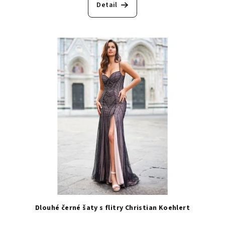
Detail
Dlouhé černé šaty s flitry Christian Koehlert