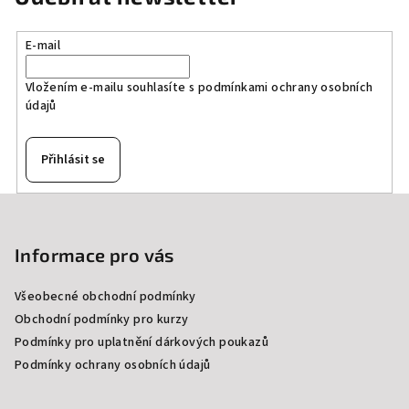
E-mail
Vložením e-mailu souhlasíte s
podmínkami ochrany osobních
údajů
Přihlásit se
Z
á
p
Informace pro vás
a
Všeobecné obchodní podmínky
t
Obchodní podmínky pro kurzy
í
Podmínky pro uplatnění dárkových poukazů
Podmínky ochrany osobních údajů