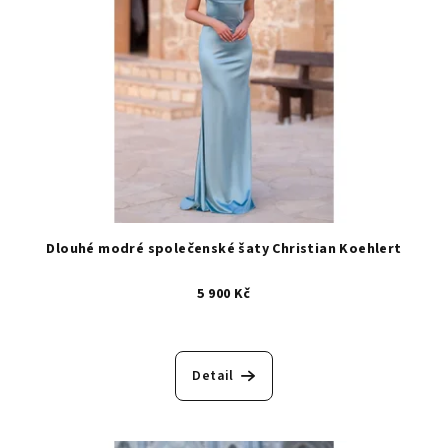
Dlouhé modré společenské šaty Christian Koehlert
5 900 Kč
Detail