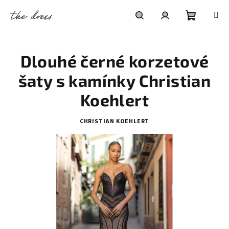
Přejít
na
obsah
Nákupní
Hledat
Přihlášení
Dlouhé černé korzetové
košík
šaty s kamínky Christian
Koehlert
CHRISTIAN KOEHLERT