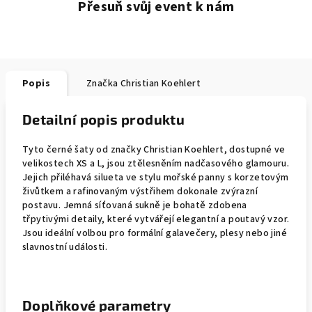
Přesuň svůj event k nám
Popis
Značka
Christian Koehlert
Detailní popis produktu
Tyto černé šaty od značky Christian Koehlert, dostupné ve
velikostech XS a L, jsou ztělesněním nadčasového glamouru.
Jejich přiléhavá silueta ve stylu mořské panny s korzetovým
živůtkem a rafinovaným výstřihem dokonale zvýrazní
postavu. Jemná síťovaná sukně je bohatě zdobena
třpytivými detaily, které vytvářejí elegantní a poutavý vzor.
Jsou ideální volbou pro formální galavečery, plesy nebo jiné
slavnostní události.
Doplňkové parametry