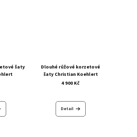
etové šaty
Dlouhé růžové korzetové
ehlert
šaty Christian Koehlert
č
4 900 Kč
Detail