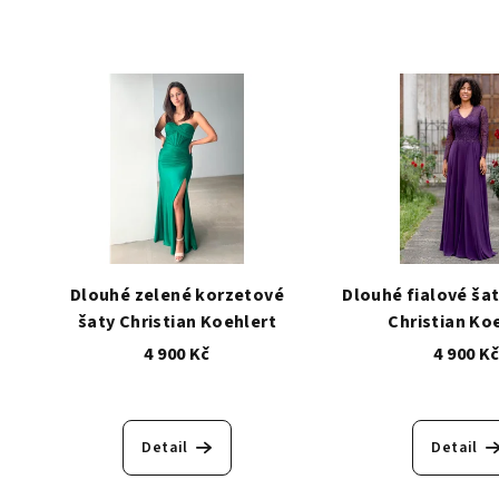
Dlouhé zelené korzetové
Dlouhé fialové šat
šaty Christian Koehlert
Christian Ko
4 900 Kč
4 900 K
Detail
Detail