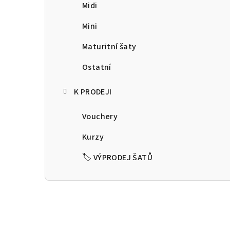
a
Midi
n
Mini
n
Maturitní šaty
í
Ostatní
p
K PRODEJI
a
Vouchery
n
Kurzy
e
🏷️ VÝPRODEJ ŠATŮ
l