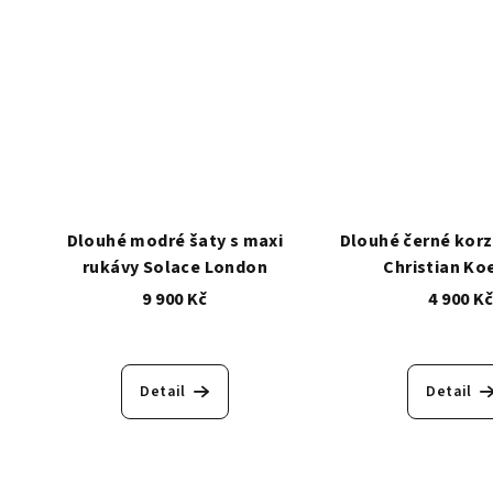
Dlouhé modré šaty s maxi
Dlouhé černé korz
rukávy Solace London
Christian Ko
9 900 Kč
4 900 K
Detail
Detail