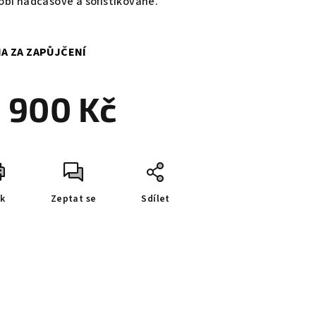
obí nadčasově a sofistikovaně.
A ZA ZAPŮJČENÍ
 900 Kč
ná
a:
sk
Zeptat se
Sdílet