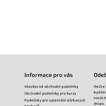
Z
á
Informace pro vás
Odeb
p
a
Všeobecné obchodní podmínky
Vložte
budeme
t
Obchodní podmínky pro kurzy
nových
Podmínky pro uplatnění dárkových
í
shopu.