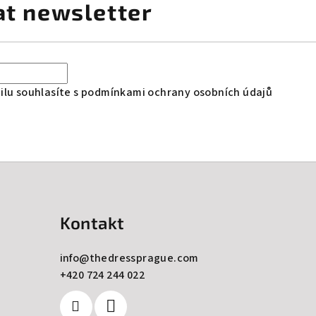
at newsletter
lu souhlasíte s
podmínkami ochrany osobních údajů
Kontakt
info
@
thedressprague.com
+420 724 244 022