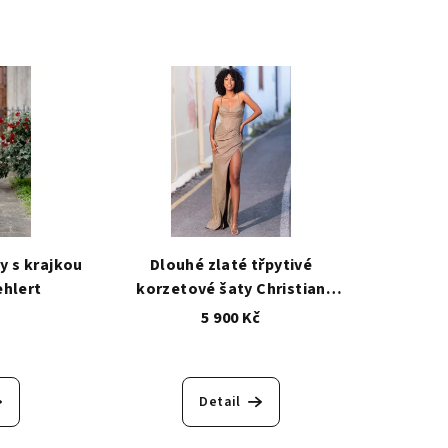
y s krajkou
Dlouhé zlaté třpytivé
ehlert
korzetové šaty Christian
Koehlert
č
5 900 Kč
Detail