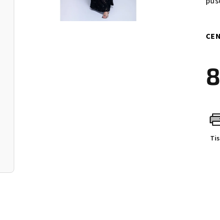
půs
CEN
8
Měr
cen
Ti