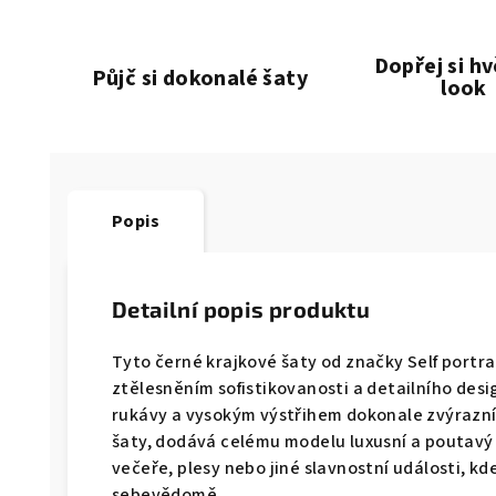
Dopřej si h
Půjč si dokonalé šaty
look
Popis
Detailní popis produktu
Tyto černé krajkové šaty od značky Self portrai
ztělesněním sofistikovanosti a detailního desig
rukávy a vysokým výstřihem dokonale zvýrazní 
šaty, dodává celému modelu luxusní a poutavý r
večeře, plesy nebo jiné slavnostní události, k
sebevědomě.