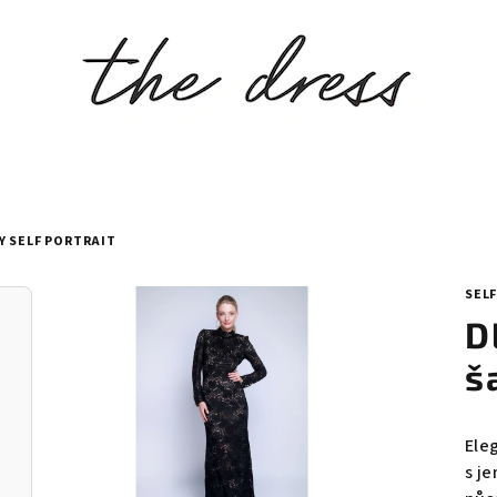
Y SELF PORTRAIT
SEL
D
š
Eleg
s j