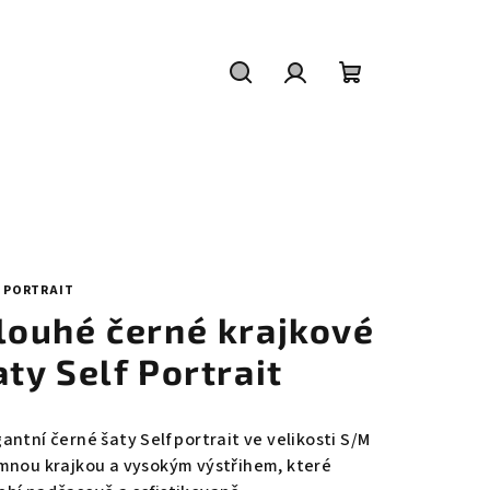
Hledat
Přihlášení
Nákupní
košík
F PORTRAIT
louhé černé krajkové
aty Self Portrait
antní černé šaty Self portrait ve velikosti S/M
emnou krajkou a vysokým výstřihem, které