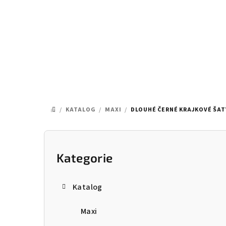
Přejít
na
obsah
/
KATALOG
/
MAXI
/
DLOUHÉ ČERNÉ KRAJKOVÉ ŠAT
DOMŮ
P
o
Kategorie
Přeskočit
kategorie
s
Katalog
t
Maxi
r