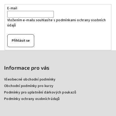
E-mail
Vložením e-mailu souhlasíte s
podmínkami ochrany osobních
údajů
Přihlásit se
Z
á
p
Informace pro vás
a
Všeobecné obchodní podmínky
t
Obchodní podmínky pro kurzy
í
Podmínky pro uplatnění dárkových poukazů
Podmínky ochrany osobních údajů