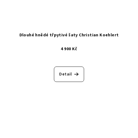
Dlouhé hnědé třpytivé šaty Christian Koehlert
4 900 Kč
Detail