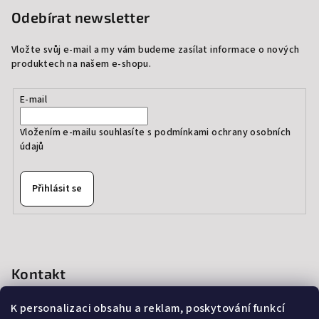
Odebírat newsletter
Vložte svůj e-mail a my vám budeme zasílat informace o nových
produktech na našem e-shopu.
E-mail
Vložením e-mailu souhlasíte s
podmínkami ochrany osobních
údajů
Přihlásit se
Kontakt
info
@
thedressprague.com
K personalizaci obsahu a reklam, poskytování funkcí