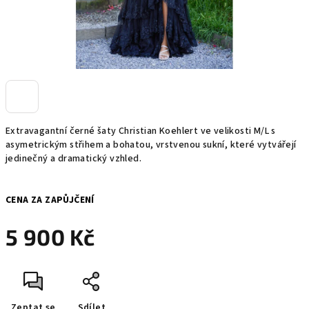
Extravagantní černé šaty Christian Koehlert ve velikosti M/L s
asymetrickým střihem a bohatou, vrstvenou sukní, které vytvářejí
jedinečný a dramatický vzhled.
CENA ZA ZAPŮJČENÍ
5 900 Kč
Měrná
cena:
Zeptat se
Sdílet