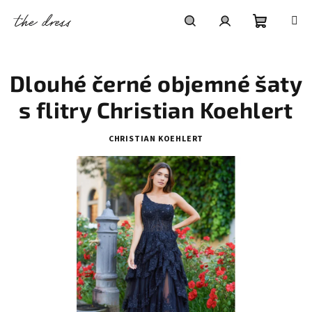
Přejít
na
obsah
Nákupní
Hledat
Přihlášení
Dlouhé černé objemné šaty
košík
s flitry Christian Koehlert
CHRISTIAN KOEHLERT