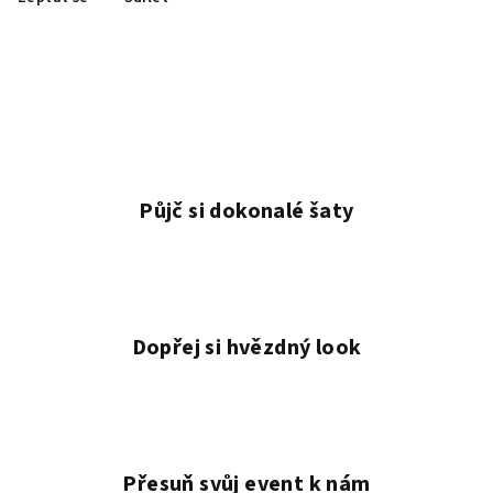
Půjč si dokonalé šaty
Dopřej si hvězdný look
Přesuň svůj event k nám