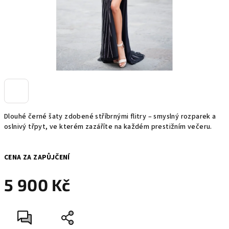
Dlouhé černé šaty zdobené stříbrnými flitry – smyslný rozparek a
oslnivý třpyt, ve kterém zazáříte na každém prestižním večeru.
CENA ZA ZAPŮJČENÍ
5 900 Kč
Měrná
cena: