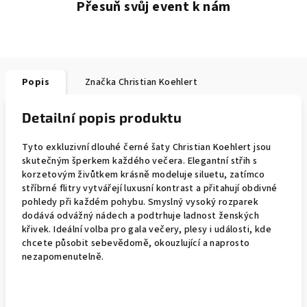
Přesuň svůj event k nám
Popis
Značka
Christian Koehlert
Detailní popis produktu
Tyto exkluzivní dlouhé černé šaty Christian Koehlert jsou
skutečným šperkem každého večera. Elegantní střih s
korzetovým živůtkem krásně modeluje siluetu, zatímco
stříbrné flitry vytvářejí luxusní kontrast a přitahují obdivné
pohledy při každém pohybu. Smyslný vysoký rozparek
dodává odvážný nádech a podtrhuje ladnost ženských
křivek. Ideální volba pro gala večery, plesy i události, kde
chcete působit sebevědomě, okouzlující a naprosto
nezapomenutelně.