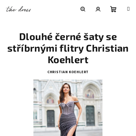
Přejít
na
obsah
Nákupní
Hledat
Přihlášení
Dlouhé černé šaty se
košík
stříbrnými flitry Christian
Koehlert
CHRISTIAN KOEHLERT