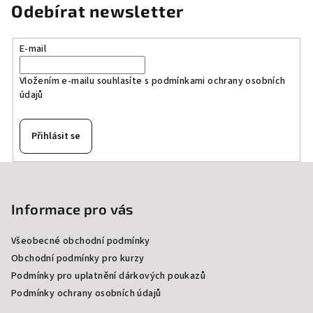
Odebírat newsletter
E-mail
Vložením e-mailu souhlasíte s
podmínkami ochrany osobních
údajů
Přihlásit se
Z
á
p
Informace pro vás
a
Všeobecné obchodní podmínky
t
Obchodní podmínky pro kurzy
í
Podmínky pro uplatnění dárkových poukazů
Podmínky ochrany osobních údajů