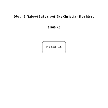
Dlouhé fialové šaty s peříčky Christian Koehlert
6 900 Kč
Detail