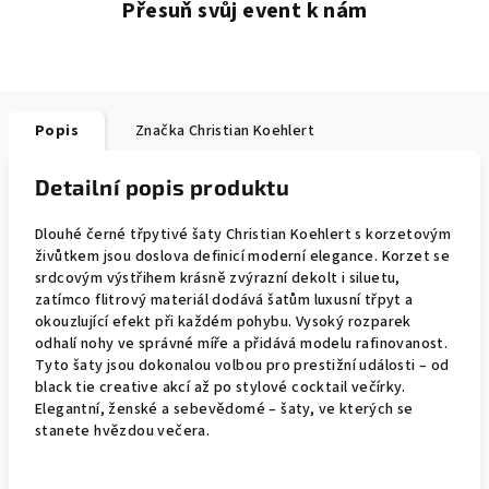
Přesuň svůj event k nám
Popis
Značka
Christian Koehlert
Detailní popis produktu
Dlouhé černé třpytivé šaty Christian Koehlert s korzetovým
živůtkem jsou doslova definicí moderní elegance. Korzet se
srdcovým výstřihem krásně zvýrazní dekolt i siluetu,
zatímco flitrový materiál dodává šatům luxusní třpyt a
okouzlující efekt při každém pohybu. Vysoký rozparek
odhalí nohy ve správné míře a přidává modelu rafinovanost.
Tyto šaty jsou dokonalou volbou pro prestižní události – od
black tie creative akcí až po stylové cocktail večírky.
Elegantní, ženské a sebevědomé – šaty, ve kterých se
stanete hvězdou večera.