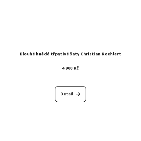
Dlouhé hnědé třpytivé šaty Christian Koehlert
4 900 Kč
Detail