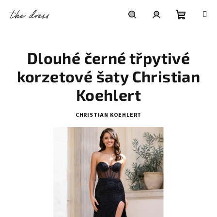
Přejít
na
obsah
Nákupní
Hledat
Přihlášení
Dlouhé černé třpytivé
košík
korzetové šaty Christian
Koehlert
CHRISTIAN KOEHLERT