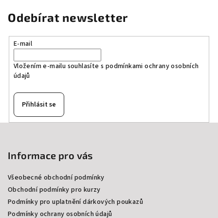
Odebírat newsletter
E-mail
Vložením e-mailu souhlasíte s
podmínkami ochrany osobních
údajů
Přihlásit se
Z
á
p
Informace pro vás
a
Všeobecné obchodní podmínky
t
Obchodní podmínky pro kurzy
í
Podmínky pro uplatnění dárkových poukazů
Podmínky ochrany osobních údajů