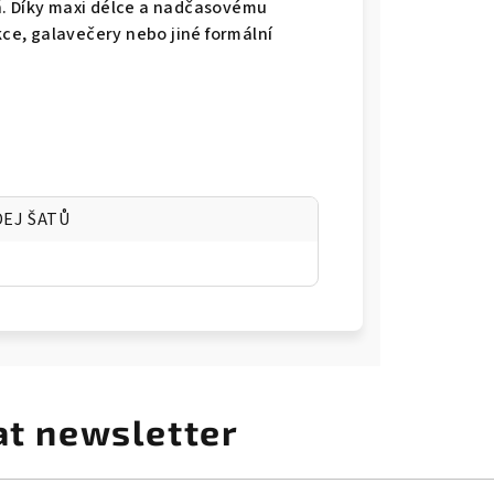
ň. Díky maxi délce a nadčasovému
kce, galavečery nebo jiné formální
DEJ ŠATŮ
at newsletter