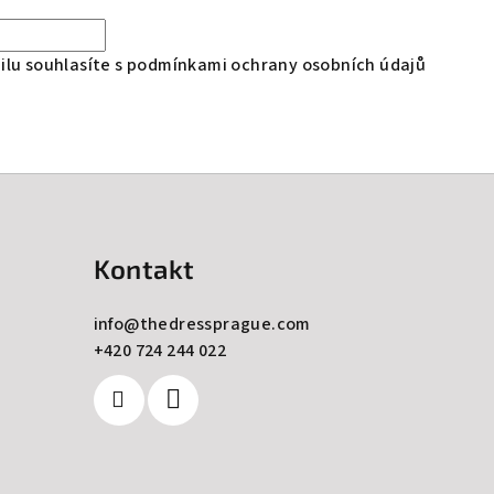
lu souhlasíte s
podmínkami ochrany osobních údajů
Kontakt
info
@
thedressprague.com
+420 724 244 022