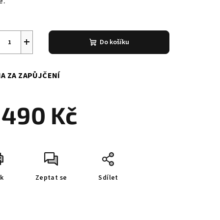
e.
+
Do košíku
A ZA ZAPŮJČENÍ
 490 Kč
ná
a:
sk
Zeptat se
Sdílet