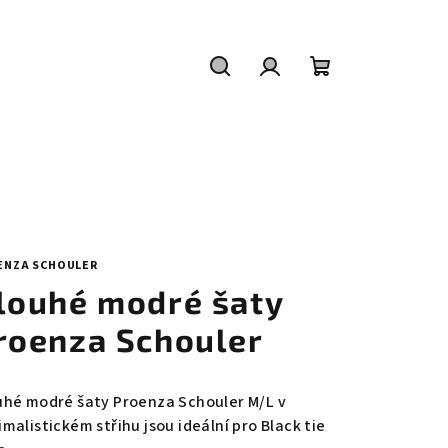
Hledat
Přihlášení
Nákupní
košík
ENZA SCHOULER
louhé modré šaty
roenza Schouler
uhé modré šaty Proenza Schouler M/L v
malistickém střihu jsou ideální pro Black tie