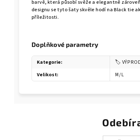
barvě, která působí svěže a elegantně zárove
designu se tyto šaty skvěle hodí na Black tie a
příležitosti.
Doplňkové parametry
Kategorie
:
🏷️ VÝPRO
Velikost
:
M/L
Odebír