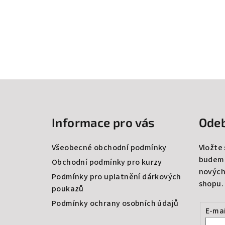
Z
á
Informace pro vás
Odeb
p
a
Všeobecné obchodní podmínky
Vložte
budeme
t
Obchodní podmínky pro kurzy
nových
Podmínky pro uplatnění dárkových
í
shopu.
poukazů
Podmínky ochrany osobních údajů
E-mai