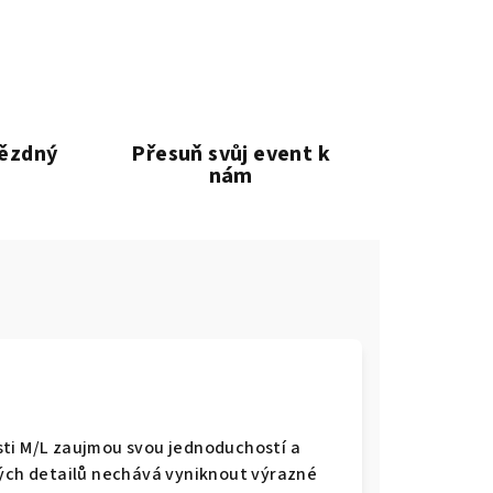
vězdný
Přesuň svůj event k
nám
sti M/L zaujmou svou jednoduchostí a
ných detailů nechává vyniknout výrazné