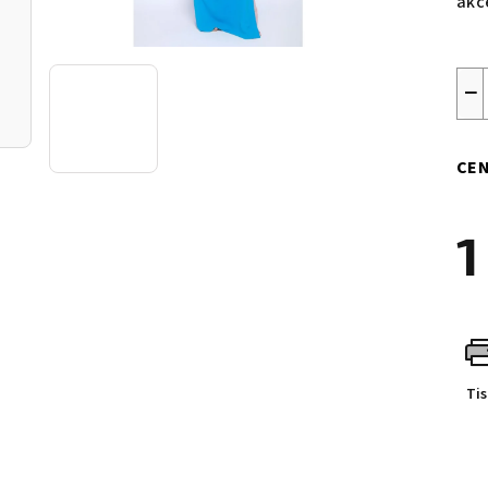
akc
−
CEN
1
Měr
cen
Ti