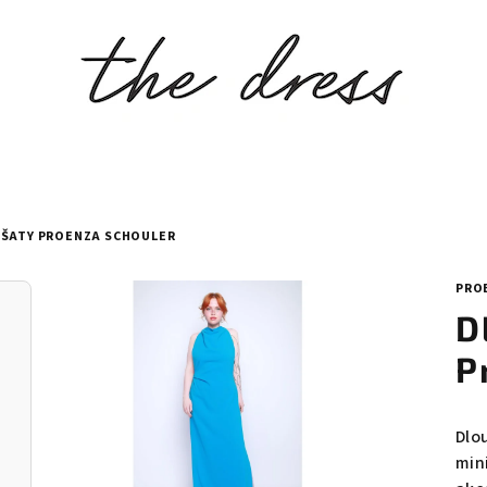
ŠATY PROENZA SCHOULER
PRO
D
P
Dlo
mini