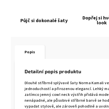
Dopřej si h
Půjč si dokonalé šaty
look
Popis
Detailní popis produktu
Dlouhé stříbrné splývavé šaty Norma Kamali ve
jednoduchostí a přirozenou elegancí. Lehký ma
zatímco jemný cowl neck výstřih přidává modelu
nenápadné, ale působivé stříbrné barvě se hodí
vypadat stylově, ale zároveň pohodlně a uvol