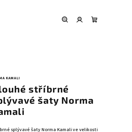
Hledat
Přihlášení
Nákupní
košík
MA KAMALI
louhé stříbrné
plývavé šaty Norma
amali
íbrné splývavé šaty Norma Kamali ve velikosti