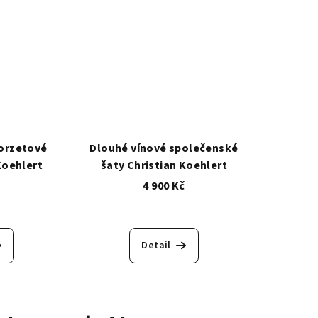
korzetové
Dlouhé vínové společenské
Koehlert
šaty Christian Koehlert
č
4 900 Kč
Detail