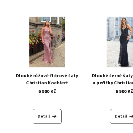
Dlouhé růžové flitrové šaty
Dlouhé černé šaty
Christian Koehlert
a peříčky Christi
6 900 Kč
6 900 K
Detail
Detail