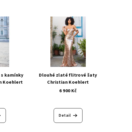
 s kamínky
Dlouhé zlaté flitrové šaty
an Koehlert
Christian Koehlert
č
6 900 Kč
Detail