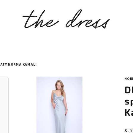
ŠATY NORMA KAMALI
NOR
D
s
K
Stř