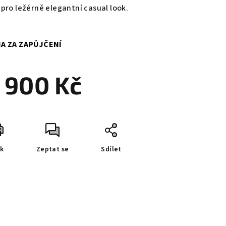
 pro ležérně elegantní casual look.
A ZA ZAPŮJČENÍ
 900 Kč
ná
a:
sk
Zeptat se
Sdílet