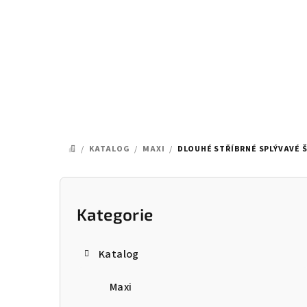
Přejít
na
obsah
/
KATALOG
/
MAXI
/
DLOUHÉ STŘÍBRNÉ SPLÝVAVÉ 
DOMŮ
P
o
Kategorie
Přeskočit
kategorie
s
Katalog
t
Maxi
r