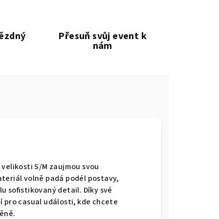
vězdný
Přesuň svůj event k
nám
 velikosti S/M zaujmou svou
teriál volně padá podél postavy,
 sofistikovaný detail. Díky své
 pro casual události, kde chcete
něně.