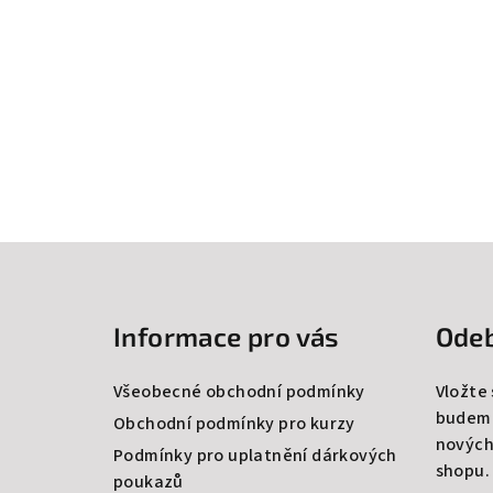
Z
á
Informace pro vás
Odeb
p
a
Všeobecné obchodní podmínky
Vložte
budeme
t
Obchodní podmínky pro kurzy
nových
Podmínky pro uplatnění dárkových
í
shopu.
poukazů