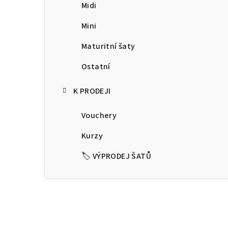
a
Midi
n
Mini
n
Maturitní šaty
í
Ostatní
p
K PRODEJI
a
Vouchery
n
Kurzy
e
🏷️ VÝPRODEJ ŠATŮ
l