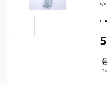
S/M
CEN
5
Měr
cen
Ti