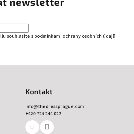
at newsletter
lu souhlasíte s
podmínkami ochrany osobních údajů
Kontakt
info
@
thedressprague.com
+420 724 244 022