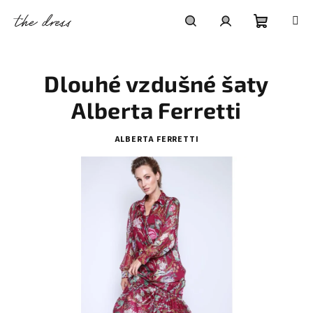
Přejít
na
obsah
Nákupní
Hledat
Přihlášení
Dlouhé vzdušné šaty
košík
Alberta Ferretti
ALBERTA FERRETTI