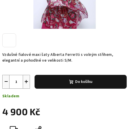
Vzdušné fialové maxi šaty Alberta Ferretti s volným střihem,
elegantní a pohodlné ve velikosti S/M.
−
+
Do košíku
Skladem
4 900 Kč
Měrná
cena: