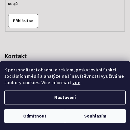
údajů
Přihlásit se
Kontakt
info
@
thedressprague.com
K personalizaci obsahu a reklam, poskytování funkcí
+420 724 244 022
sociálních médií a analýze naší návštěvnosti využíváme
soubory cookies. Více informací
zde
.
Nastavení
Copyright 2026
The Dress Prague
. Všechna práva vyhrazena.
Upravit nastavení cookies
Odmítnout
Souhlasím
Vytvořil Shoptet