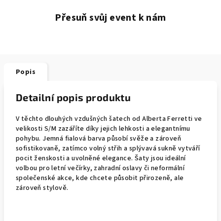
Přesuň svůj event k nám
Popis
Detailní popis produktu
V těchto dlouhých vzdušných šatech od Alberta Ferretti ve
velikosti S/M zazáříte díky jejich lehkosti a elegantnímu
pohybu. Jemná fialová barva působí svěže a zároveň
sofistikovaně, zatímco volný střih a splývavá sukně vytváří
pocit ženskosti a uvolněné elegance. Šaty jsou ideální
volbou pro letní večírky, zahradní oslavy či neformální
společenské akce, kde chcete působit přirozeně, ale
zároveň stylově.