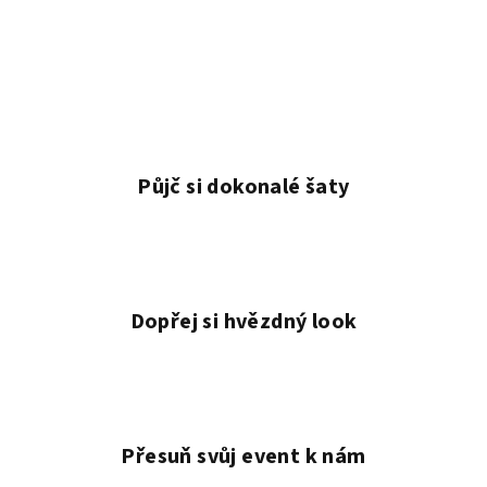
Půjč si dokonalé šaty
Dopřej si hvězdný look
Přesuň svůj event k nám