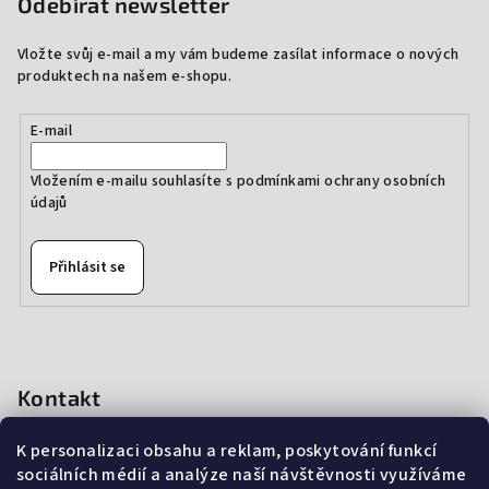
Odebírat newsletter
Vložte svůj e-mail a my vám budeme zasílat informace o nových
produktech na našem e-shopu.
E-mail
Vložením e-mailu souhlasíte s
podmínkami ochrany osobních
údajů
Přihlásit se
Kontakt
info
@
thedressprague.com
K personalizaci obsahu a reklam, poskytování funkcí
+420 724 244 022
sociálních médií a analýze naší návštěvnosti využíváme