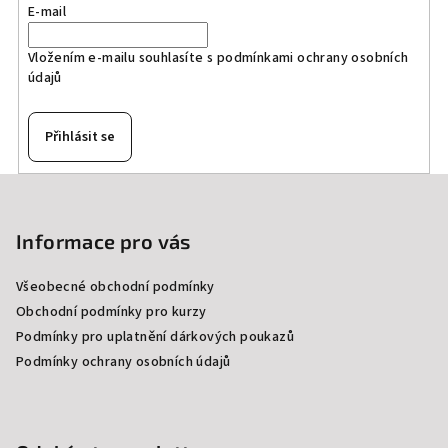
E-mail
Vložením e-mailu souhlasíte s
podmínkami ochrany osobních
údajů
Přihlásit se
Z
á
p
Informace pro vás
a
Všeobecné obchodní podmínky
t
Obchodní podmínky pro kurzy
í
Podmínky pro uplatnění dárkových poukazů
Podmínky ochrany osobních údajů