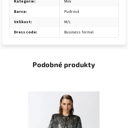
Kategorie
:
Mini
Barva
:
Pudrová
Velikost
:
M/L
Dress code
:
Business formal
Podobné produkty