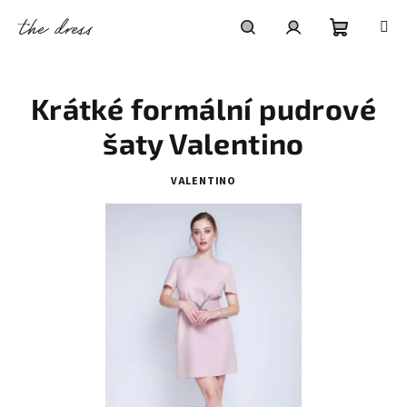
Přejít
na
obsah
Nákupní
Hledat
Přihlášení
Krátké formální pudrové
košík
šaty Valentino
VALENTINO