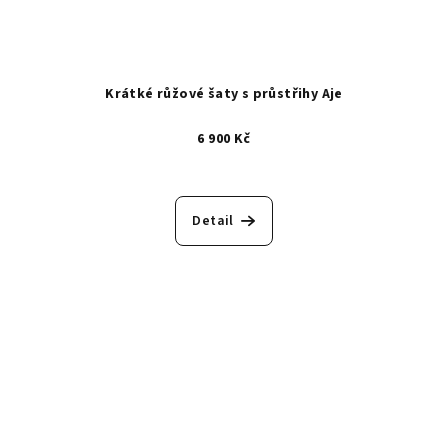
Krátké růžové šaty s průstřihy Aje
6 900 Kč
Detail