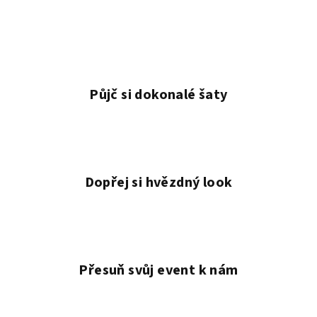
Půjč si dokonalé šaty
Dopřej si hvězdný look
Přesuň svůj event k nám