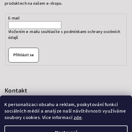
produktech na našem e-shopu.
E-mail
Vložením e-mailu souhlasíte s
podmínkami ochrany osobních
údajů
Přihlásit se
Kontakt
info
@
thedressprague.com
K personalizaci obsahu a reklam, poskytování funkcí
+420 724 244 022
sociálních médií a analýze naší návštěvnosti využíváme
soubory cookies. Více informací
zde
.