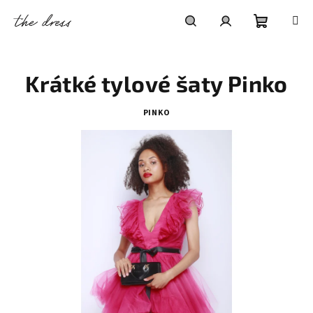
Přejít
na
obsah
Nákupní
Hledat
Přihlášení
Krátké tylové šaty Pinko
košík
PINKO