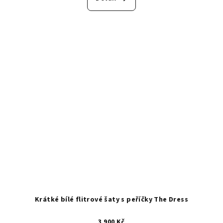
Krátké bílé flitrové šaty s peříčky The Dress
3 900 Kč