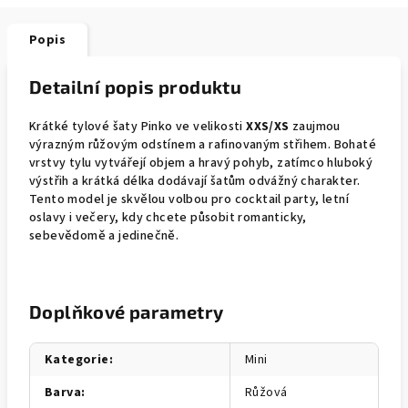
Popis
Detailní popis produktu
Krátké tylové šaty Pinko ve velikosti
XXS/XS
zaujmou
výrazným růžovým odstínem a rafinovaným střihem. Bohaté
vrstvy tylu vytvářejí objem a hravý pohyb, zatímco hluboký
výstřih a krátká délka dodávají šatům odvážný charakter.
Tento model je skvělou volbou pro cocktail party, letní
oslavy i večery, kdy chcete působit romanticky,
sebevědomě a jedinečně.
Doplňkové parametry
Kategorie
:
Mini
Barva
:
Růžová