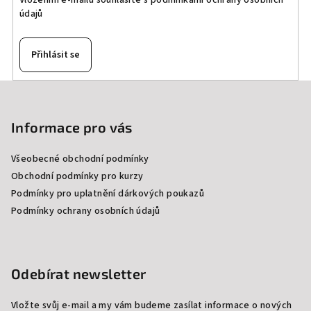
Vložením e-mailu souhlasíte s
podmínkami ochrany osobních
údajů
Přihlásit se
Z
á
p
Informace pro vás
a
Všeobecné obchodní podmínky
t
Obchodní podmínky pro kurzy
í
Podmínky pro uplatnění dárkových poukazů
Podmínky ochrany osobních údajů
Odebírat newsletter
Vložte svůj e-mail a my vám budeme zasílat informace o nových