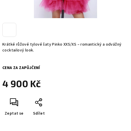
Krátké růžové tylové šaty Pinko XXS/XS – romantický a odvážný
cocktailový look.
CENA ZA ZAPŮJČENÍ
4 900 Kč
Měrná
cena:
Zeptat se
Sdílet