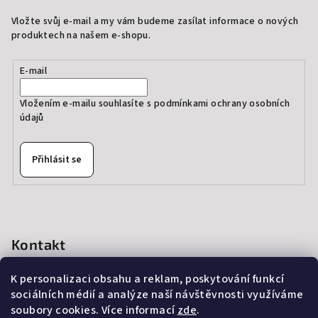
Vložte svůj e-mail a my vám budeme zasílat informace o nových
produktech na našem e-shopu.
E-mail
Vložením e-mailu souhlasíte s
podmínkami ochrany osobních
údajů
Přihlásit se
Kontakt
info
@
thedressprague.com
K personalizaci obsahu a reklam, poskytování funkcí
+420 724 244 022
sociálních médií a analýze naší návštěvnosti využíváme
soubory cookies. Více informací
zde
.