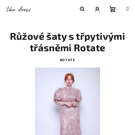
Přejít
na
obsah
Nákupní
Hledat
Přihlášení
Růžové šaty s třpytivými
košík
třásněmi Rotate
ROTATE