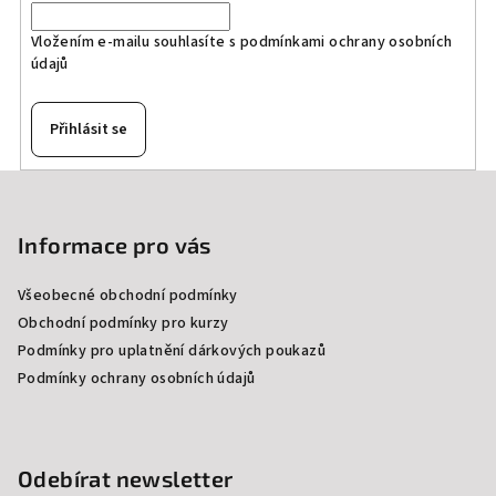
Vložením e-mailu souhlasíte s
podmínkami ochrany osobních
údajů
Přihlásit se
Z
á
p
Informace pro vás
a
Všeobecné obchodní podmínky
t
Obchodní podmínky pro kurzy
í
Podmínky pro uplatnění dárkových poukazů
Podmínky ochrany osobních údajů
Odebírat newsletter