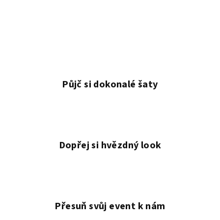
Půjč si dokonalé šaty
Dopřej si hvězdný look
Přesuň svůj event k nám