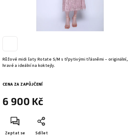
Růžové midi šaty Rotate S/M s třpytivými třásněmi – originální,
hravé a ideální na koktejly.
CENA ZA ZAPŮJČENÍ
6 900 Kč
Měrná
cena:
Zeptat se
Sdílet