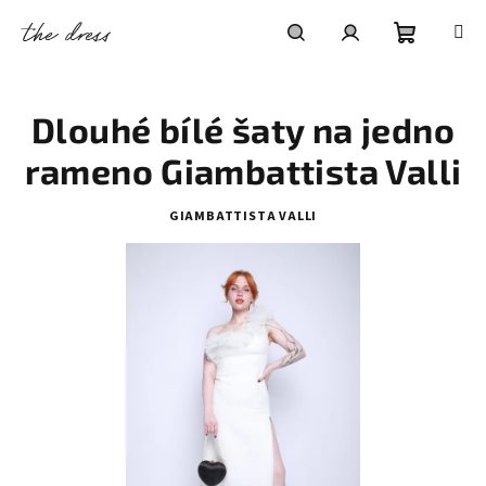
Přejít
na
obsah
Nákupní
Hledat
Přihlášení
Dlouhé bílé šaty na jedno
košík
rameno Giambattista Valli
GIAMBATTISTA VALLI