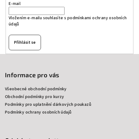
E-mail
Vložením e-mailu souhlasíte s
podmínkami ochrany osobních
údajů
Přihlásit se
Z
á
p
Informace pro vás
a
Všeobecné obchodní podmínky
t
Obchodní podmínky pro kurzy
í
Podmínky pro uplatnění dárkových poukazů
Podmínky ochrany osobních údajů