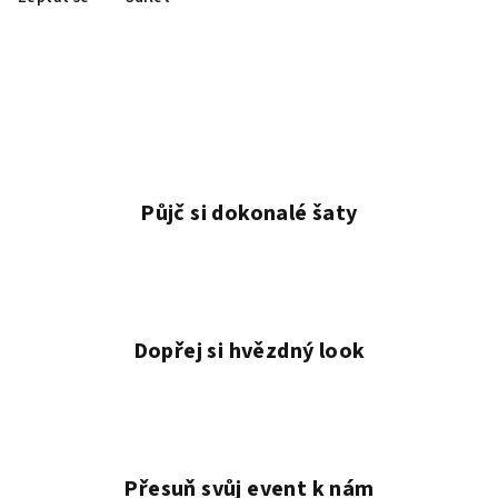
Půjč si dokonalé šaty
Dopřej si hvězdný look
Přesuň svůj event k nám