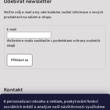
Odebírat newsletter
Vložte svůj e-mail a my vám budeme zasílat informace o nových
produktech na našem e-shopu.
E-mail
Vložením e-mailu souhlasíte s
podmínkami ochrany osobních
údajů
Přihlásit se
Kontakt
info
@
thedressprague.com
K personalizaci obsahu a reklam, poskytování funkcí
+420 724 244 022
sociálních médií a analýze naší návštěvnosti využíváme