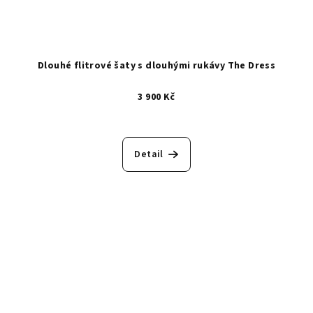
Dlouhé flitrové šaty s dlouhými rukávy The Dress
3 900 Kč
Detail