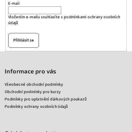
E-mail
Vložením e-mailu souhlasíte s
podmínkami ochrany osobních
údajů
Přihlásit se
Z
á
p
Informace pro vás
a
Všeobecné obchodní podmínky
t
Obchodní podmínky pro kurzy
í
Podmínky pro uplatnění dárkových poukazů
Podmínky ochrany osobních údajů