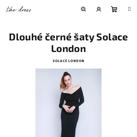
Přejít
na
obsah
Nákupní
Hledat
Přihlášení
Dlouhé černé šaty Solace
košík
London
SOLACE LONDON