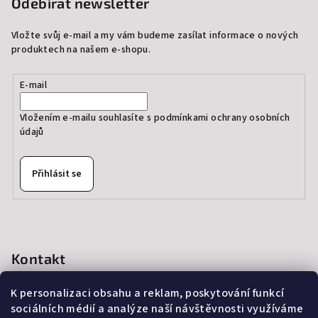
Odebírat newsletter
Vložte svůj e-mail a my vám budeme zasílat informace o nových
produktech na našem e-shopu.
E-mail
Vložením e-mailu souhlasíte s
podmínkami ochrany osobních
údajů
Přihlásit se
Kontakt
info
@
thedressprague.com
K personalizaci obsahu a reklam, poskytování funkcí
+420 724 244 022
sociálních médií a analýze naší návštěvnosti využíváme