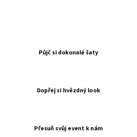
Půjč si dokonalé šaty
Dopřej si hvězdný look
Přesuň svůj event k nám