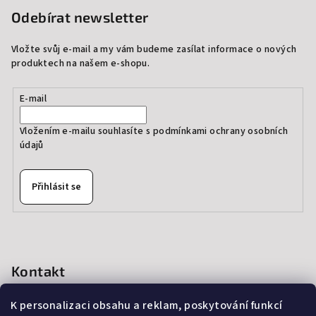
Odebírat newsletter
Vložte svůj e-mail a my vám budeme zasílat informace o nových
produktech na našem e-shopu.
E-mail
Vložením e-mailu souhlasíte s
podmínkami ochrany osobních
údajů
Přihlásit se
Kontakt
info
@
thedressprague.com
K personalizaci obsahu a reklam, poskytování funkcí