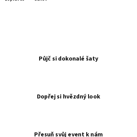
Půjč si dokonalé šaty
Dopřej si hvězdný look
Přesuň svůj event k nám