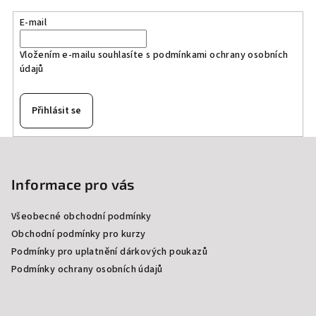
E-mail
Vložením e-mailu souhlasíte s
podmínkami ochrany osobních
údajů
Přihlásit se
Z
á
p
Informace pro vás
a
Všeobecné obchodní podmínky
t
Obchodní podmínky pro kurzy
í
Podmínky pro uplatnění dárkových poukazů
Podmínky ochrany osobních údajů