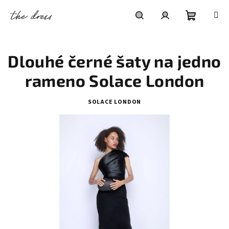
Přejít
na
obsah
Nákupní
Hledat
Přihlášení
Dlouhé černé šaty na jedno
košík
rameno Solace London
SOLACE LONDON