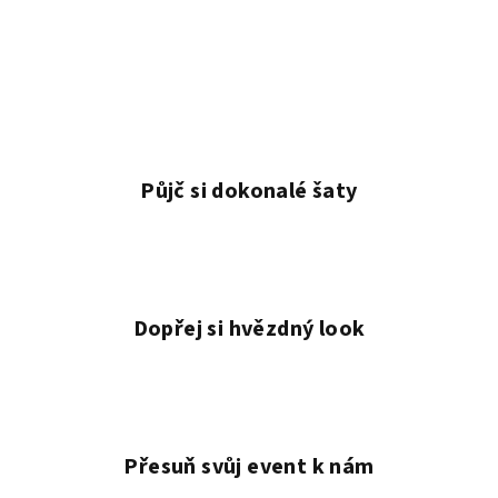
Půjč si dokonalé šaty
Dopřej si hvězdný look
Přesuň svůj event k nám