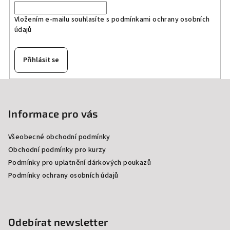
Vložením e-mailu souhlasíte s
podmínkami ochrany osobních
údajů
Přihlásit se
Z
á
p
Informace pro vás
a
Všeobecné obchodní podmínky
t
Obchodní podmínky pro kurzy
í
Podmínky pro uplatnění dárkových poukazů
Podmínky ochrany osobních údajů
Odebírat newsletter