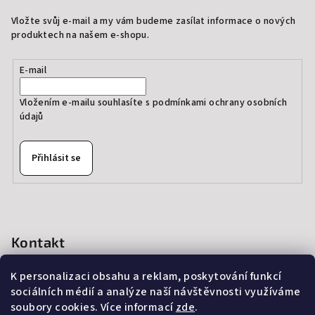
Vložte svůj e-mail a my vám budeme zasílat informace o nových
produktech na našem e-shopu.
E-mail
Vložením e-mailu souhlasíte s
podmínkami ochrany osobních
údajů
Přihlásit se
Kontakt
info
@
thedressprague.com
K personalizaci obsahu a reklam, poskytování funkcí
+420 724 244 022
sociálních médií a analýze naší návštěvnosti využíváme
soubory cookies. Více informací
zde
.