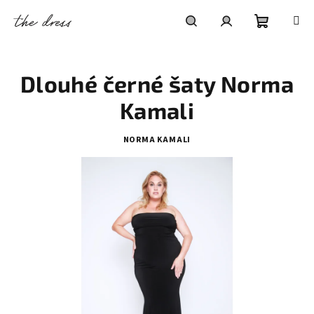
Přejít
na
obsah
Nákupní
Hledat
Přihlášení
Dlouhé černé šaty Norma
košík
Kamali
NORMA KAMALI