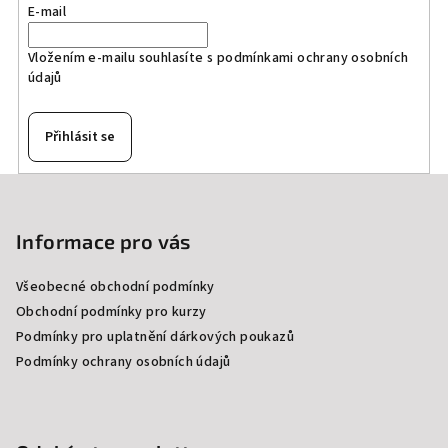
E-mail
Vložením e-mailu souhlasíte s
podmínkami ochrany osobních
údajů
Přihlásit se
Z
á
p
Informace pro vás
a
Všeobecné obchodní podmínky
t
Obchodní podmínky pro kurzy
í
Podmínky pro uplatnění dárkových poukazů
Podmínky ochrany osobních údajů