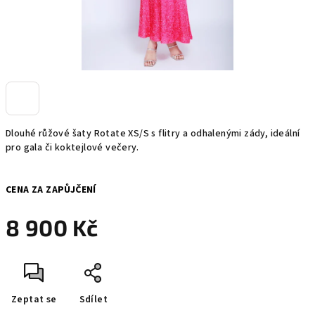
Dlouhé růžové šaty Rotate XS/S s flitry a odhalenými zády, ideální
pro gala či koktejlové večery.
CENA ZA ZAPŮJČENÍ
8 900 Kč
Měrná
cena:
Zeptat se
Sdílet