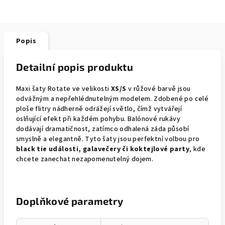
Popis
Detailní popis produktu
Maxi šaty Rotate ve velikosti
XS/S
v růžové barvě jsou
odvážným a nepřehlédnutelným modelem. Zdobené po celé
ploše flitry nádherně odrážejí světlo, čímž vytvářejí
oslňující efekt při každém pohybu. Balónové rukávy
dodávají dramatičnost, zatímco odhalená záda působí
smyslně a elegantně. Tyto šaty jsou perfektní volbou pro
black tie události, galavečery či koktejlové party
, kde
chcete zanechat nezapomenutelný dojem.
Doplňkové parametry