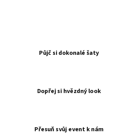
Půjč si dokonalé šaty
Dopřej si hvězdný look
Přesuň svůj event k nám