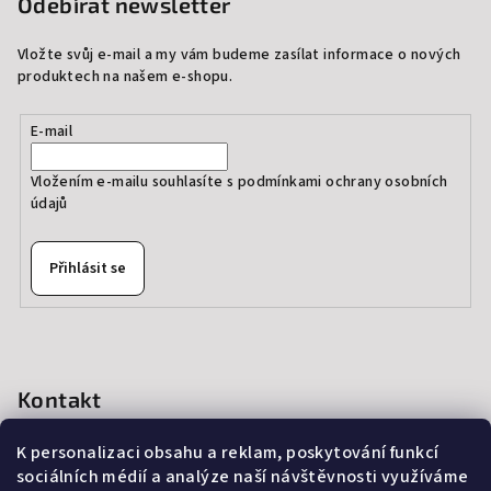
Odebírat newsletter
Vložte svůj e-mail a my vám budeme zasílat informace o nových
produktech na našem e-shopu.
E-mail
Vložením e-mailu souhlasíte s
podmínkami ochrany osobních
údajů
Přihlásit se
Kontakt
info
@
thedressprague.com
K personalizaci obsahu a reklam, poskytování funkcí
+420 724 244 022
sociálních médií a analýze naší návštěvnosti využíváme