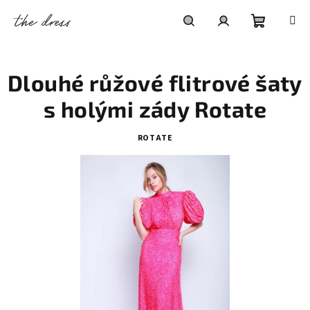
Přejít
na
obsah
Nákupní
Hledat
Přihlášení
Dlouhé růžové flitrové šaty
košík
s holými zády Rotate
ROTATE