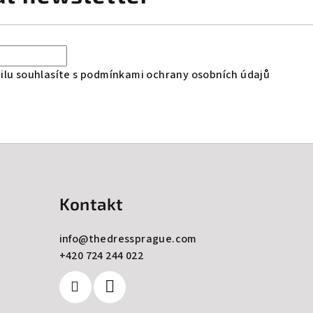
lu souhlasíte s
podmínkami ochrany osobních údajů
Kontakt
info
@
thedressprague.com
+420 724 244 022