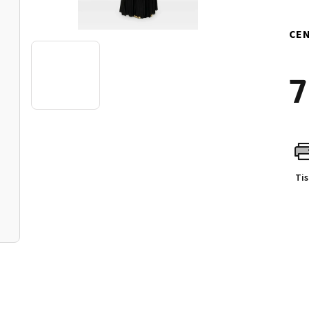
CEN
7
Měr
cen
Ti