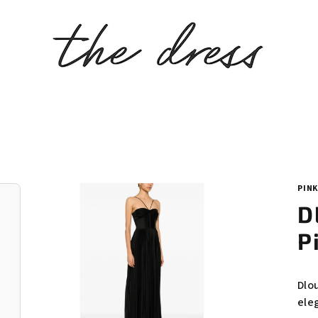
PIN
D
P
Dlo
ele