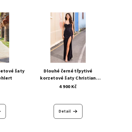
zetové šaty
Dlouhé černé třpytivé
ehlert
korzetové šaty Christian
Koehlert
č
4 900 Kč
Detail