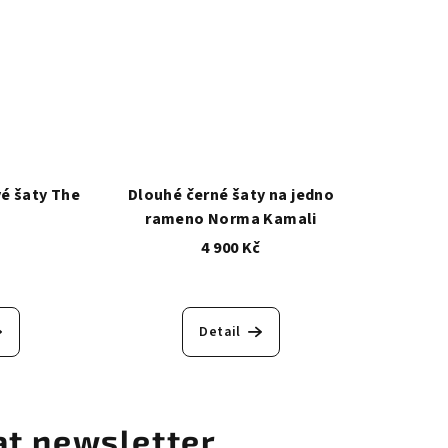
vé šaty The
Dlouhé černé šaty na jedno
rameno Norma Kamali
č
4 900 Kč
Detail
at newsletter