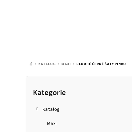
Přejít
na
obsah
/
KATALOG
/
MAXI
/
DLOUHÉ ČERNÉ ŠATY PINKO
DOMŮ
P
o
Kategorie
Přeskočit
kategorie
s
Katalog
t
Maxi
r