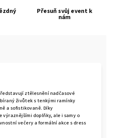
vězdný
Přesuň svůj event k
nám
ředstavují ztělesnění nadčasové
bíraný živůtek s tenkými ramínky
ně a sofistikovaně. Díky
 výraznějšími doplňky, ale i samy o
vnostní večery a formální akce s dress