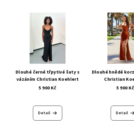
Dlouhé černé třpytivé šaty s
Dlouhé hnědé kor
vázáním Christian Koehlert
Christian Ko
5 900 Kč
5 900 K
Detail
Detail