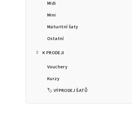
a
Midi
n
Mini
n
Maturitní šaty
í
Ostatní
p
K PRODEJI
a
Vouchery
n
Kurzy
e
🏷️ VÝPRODEJ ŠATŮ
l