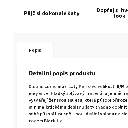
Dopřej si h
Půjč si dokonalé šaty
look
Popis
Detailní popis produktu
Dlouhé černé maxi šaty Pinko ve velikosti
S/M
p
elegance. Hladký splývavý materiál a jemně na
vytvářejí ženskou siluetu, která působí přiroze
minimalistickému designu šaty snadno doplníte
sobě působí luxusně. Jsou ideální volbou na sla
codem Black tie.