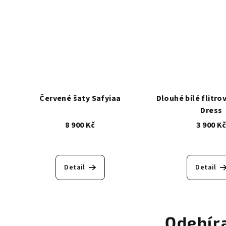
Červené šaty Safyiaa
Dlouhé bílé flitro
Dress
8 900 Kč
3 900 K
Detail
Detail
Odebír