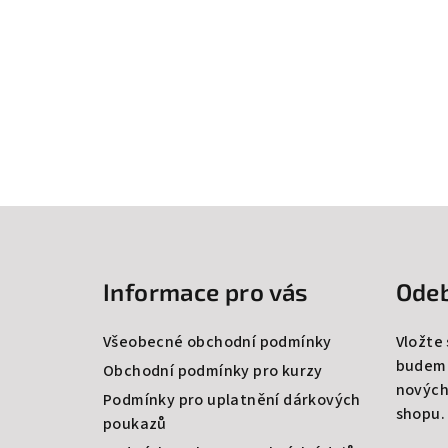
Z
á
Informace pro vás
Odeb
p
a
Všeobecné obchodní podmínky
Vložte
budeme
t
Obchodní podmínky pro kurzy
nových
Podmínky pro uplatnění dárkových
í
shopu.
poukazů