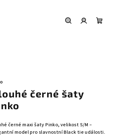
Hledat
Přihlášení
Nákupní
košík
KO
louhé černé šaty
inko
uhé černé maxi šaty Pinko, velikost S/M –
gantní model pro slavnostní Black tie události.