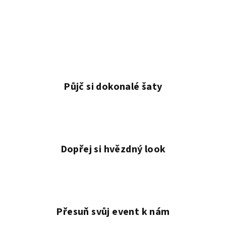
Půjč si dokonalé šaty
Dopřej si hvězdný look
Přesuň svůj event k nám