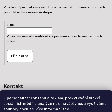
Vložte svůj e-mail a my vám budeme zasílat informace o nových
produktech na našem e-shopu.
E-mail
Vložením e-mailu souhlasíte s
podmínkami ochrany osobních
údajů
Přihlásit se
Kontakt
info
@
thedressprague.com
K personalizaci obsahu a reklam, poskytování funkcí
+420 724 244 022
sociálních médií a analýze naší návštěvnosti využíváme
soubory cookies. Více informací
zde
.