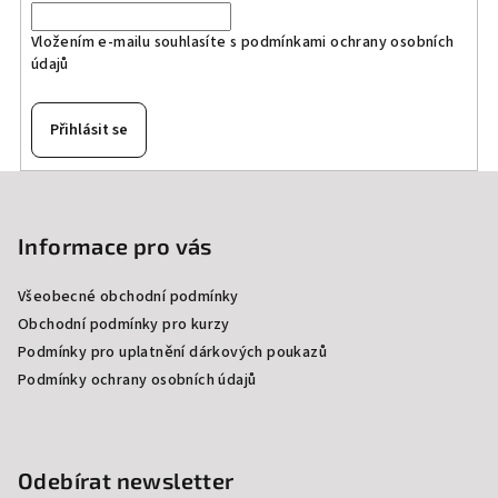
Vložením e-mailu souhlasíte s
podmínkami ochrany osobních
údajů
Přihlásit se
Z
á
p
Informace pro vás
a
Všeobecné obchodní podmínky
t
Obchodní podmínky pro kurzy
í
Podmínky pro uplatnění dárkových poukazů
Podmínky ochrany osobních údajů
Odebírat newsletter