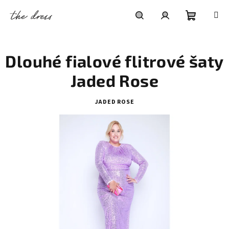
Přejít
na
obsah
Nákupní
Hledat
Přihlášení
Dlouhé fialové flitrové šaty
košík
Jaded Rose
JADED ROSE