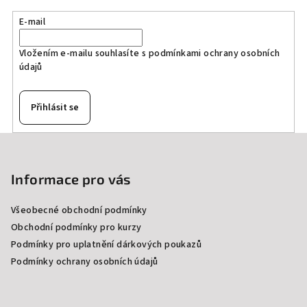
E-mail
Vložením e-mailu souhlasíte s
podmínkami ochrany osobních
údajů
Přihlásit se
Z
á
p
Informace pro vás
a
Všeobecné obchodní podmínky
t
Obchodní podmínky pro kurzy
í
Podmínky pro uplatnění dárkových poukazů
Podmínky ochrany osobních údajů