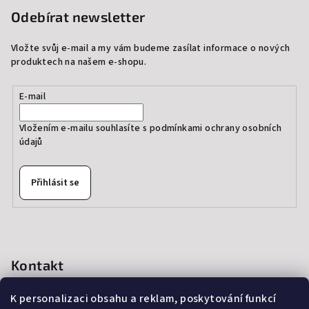
Odebírat newsletter
Vložte svůj e-mail a my vám budeme zasílat informace o nových
produktech na našem e-shopu.
E-mail
Vložením e-mailu souhlasíte s
podmínkami ochrany osobních
údajů
Přihlásit se
Kontakt
info
@
thedressprague.com
K personalizaci obsahu a reklam, poskytování funkcí