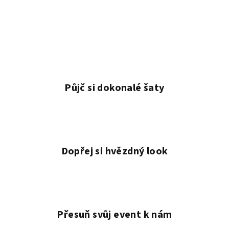
Půjč si dokonalé šaty
Dopřej si hvězdný look
Přesuň svůj event k nám