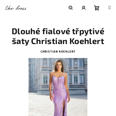
Přejít
na
obsah
Nákupní
Hledat
Přihlášení
Dlouhé fialové třpytivé
košík
šaty Christian Koehlert
CHRISTIAN KOEHLERT