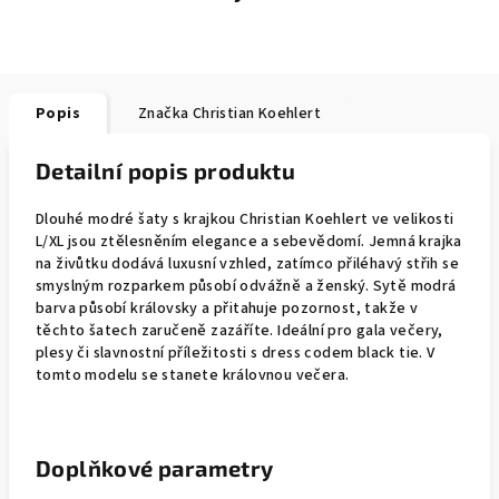
Popis
Značka
Christian Koehlert
Detailní popis produktu
Dlouhé modré šaty s krajkou Christian Koehlert ve velikosti
L/XL jsou ztělesněním elegance a sebevědomí. Jemná krajka
na živůtku dodává luxusní vzhled, zatímco přiléhavý střih se
smyslným rozparkem působí odvážně a ženský. Sytě modrá
barva působí královsky a přitahuje pozornost, takže v
těchto šatech zaručeně zazáříte. Ideální pro gala večery,
plesy či slavnostní příležitosti s dress codem black tie. V
tomto modelu se stanete královnou večera.
Doplňkové parametry