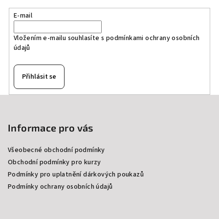
E-mail
Vložením e-mailu souhlasíte s
podmínkami ochrany osobních
údajů
Přihlásit se
Z
á
p
Informace pro vás
a
Všeobecné obchodní podmínky
t
Obchodní podmínky pro kurzy
í
Podmínky pro uplatnění dárkových poukazů
Podmínky ochrany osobních údajů