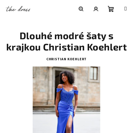
Přejít
na
obsah
Nákupní
Hledat
Přihlášení
Dlouhé modré šaty s
košík
krajkou Christian Koehlert
CHRISTIAN KOEHLERT