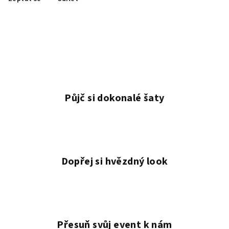
Půjč si dokonalé šaty
Dopřej si hvězdný look
Přesuň svůj event k nám