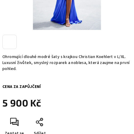
Ohromující dlouhé modré šaty s krajkou Christian Koehlert v L/XL.
Luxusní živůtek, smyslný rozparek a noblesa, která zaujme na první
pohled.
CENA ZA ZAPŮJČENÍ
5 900 Kč
Měrná
cena:
Zeptat se
Sdílet