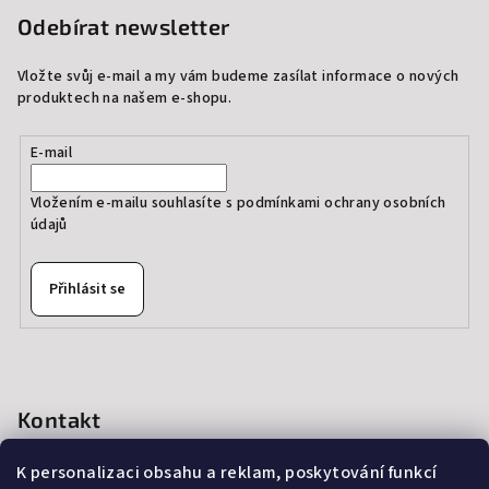
Odebírat newsletter
Vložte svůj e-mail a my vám budeme zasílat informace o nových
produktech na našem e-shopu.
E-mail
Vložením e-mailu souhlasíte s
podmínkami ochrany osobních
údajů
Přihlásit se
Kontakt
info
@
thedressprague.com
K personalizaci obsahu a reklam, poskytování funkcí