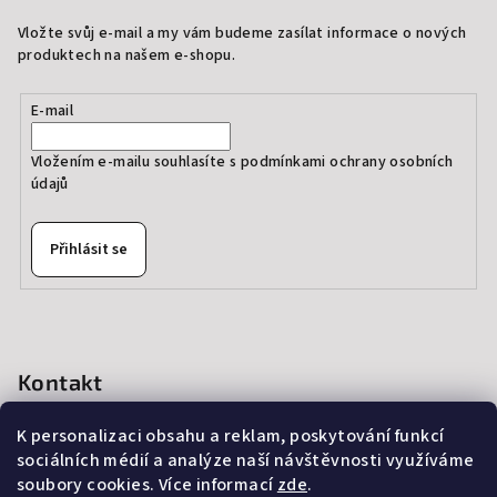
Vložte svůj e-mail a my vám budeme zasílat informace o nových
produktech na našem e-shopu.
E-mail
Vložením e-mailu souhlasíte s
podmínkami ochrany osobních
údajů
Přihlásit se
Kontakt
info
@
thedressprague.com
K personalizaci obsahu a reklam, poskytování funkcí
+420 724 244 022
sociálních médií a analýze naší návštěvnosti využíváme
soubory cookies. Více informací
zde
.