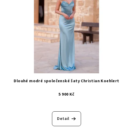
Dlouhé modré společenské šaty Christian Koehlert
5 900 Kč
Detail