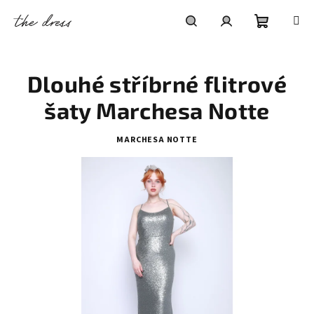
Přejít
na
obsah
Nákupní
Hledat
Přihlášení
Dlouhé stříbrné flitrové
košík
šaty Marchesa Notte
MARCHESA NOTTE