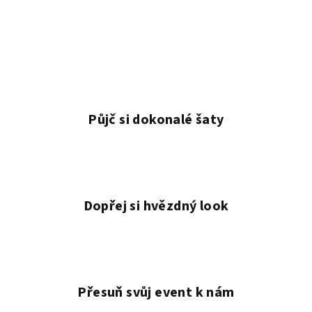
Půjč si dokonalé šaty
Dopřej si hvězdný look
Přesuň svůj event k nám