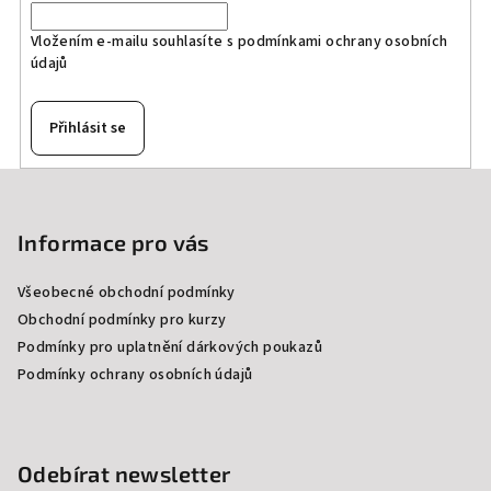
Vložením e-mailu souhlasíte s
podmínkami ochrany osobních
údajů
Přihlásit se
Z
á
p
Informace pro vás
a
Všeobecné obchodní podmínky
t
Obchodní podmínky pro kurzy
í
Podmínky pro uplatnění dárkových poukazů
Podmínky ochrany osobních údajů
Odebírat newsletter