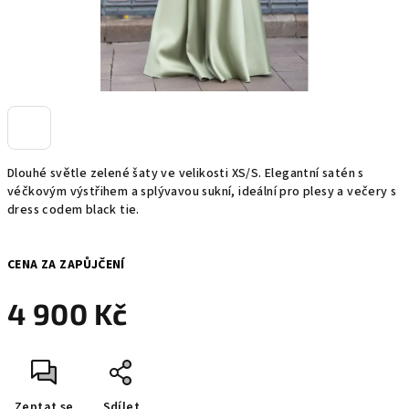
Dlouhé světle zelené šaty ve velikosti XS/S. Elegantní satén s
véčkovým výstřihem a splývavou sukní, ideální pro plesy a večery s
dress codem black tie.
CENA ZA ZAPŮJČENÍ
4 900 Kč
Měrná
cena:
Zeptat se
Sdílet