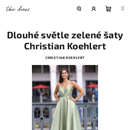
Přejít
na
obsah
Nákupní
Hledat
Přihlášení
Dlouhé světle zelené šaty
košík
Christian Koehlert
CHRISTIAN KOEHLERT