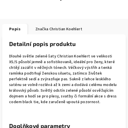
Popis
Značka
Christian Koehlert
Detailní popis produktu
Dlouhé světle zelené šaty Christian Koehlert ve velikosti
XS/S působí jemně a sofistikovaně, ideální pro ženy, které
chtějí zazářit v něžných tónech. Véčkový výstřih a tenká
ramínka podtrhují ženskou siluetu, zatímco živůtek
perfektně sedí a zvýrazňuje pas. Sukně z lehce lesklého
saténu se volně rozlévá až k zemi a dodává celému modelu
královský půvab. Světlý odstín zelené působí osvěžujícím
dojmem a hodí se pro plesy, svatby či formální akce s dress
codem black tie, kde zaručeně upoutá pozornost.
Doplňkové parametry