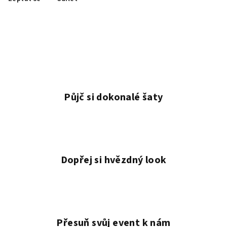
Půjč si dokonalé šaty
Dopřej si hvězdný look
Přesuň svůj event k nám