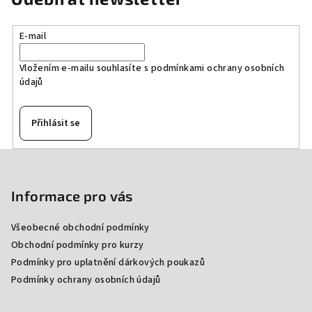
E-mail
Vložením e-mailu souhlasíte s
podmínkami ochrany osobních
údajů
Přihlásit se
Z
á
p
Informace pro vás
a
Všeobecné obchodní podmínky
t
Obchodní podmínky pro kurzy
í
Podmínky pro uplatnění dárkových poukazů
Podmínky ochrany osobních údajů