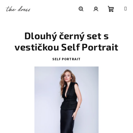
Přejít
na
obsah
Nákupní
Hledat
Přihlášení
Dlouhý černý set s
košík
vestičkou Self Portrait
SELF PORTRAIT