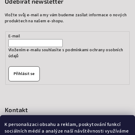
Odebírat newsletter
Vložte svůj e-mail a my vám budeme zasílat informace o nových
produktech na našem e-shopu.
E-mail
Vložením e-mailu souhlasíte s
podmínkami ochrany osobních
údajů
Přihlásit se
Kontakt
info
@
thedressprague.com
K personalizaci obsahu a reklam, poskytování funkcí
+420 724 244 022
sociálních médií a analýze naší návštěvnosti využíváme