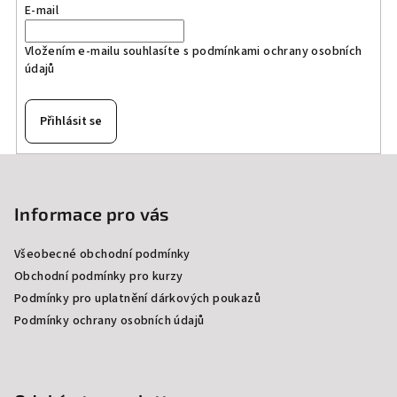
E-mail
Vložením e-mailu souhlasíte s
podmínkami ochrany osobních
údajů
Přihlásit se
Z
á
p
Informace pro vás
a
Všeobecné obchodní podmínky
t
Obchodní podmínky pro kurzy
í
Podmínky pro uplatnění dárkových poukazů
Podmínky ochrany osobních údajů