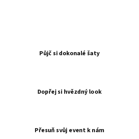
Půjč si dokonalé šaty
Dopřej si hvězdný look
Přesuň svůj event k nám