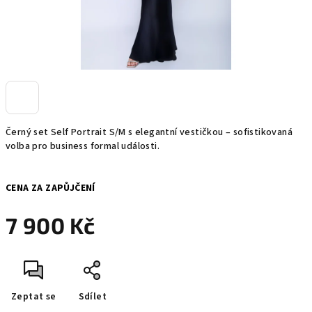
Černý set Self Portrait S/M s elegantní vestičkou – sofistikovaná
volba pro business formal události.
CENA ZA ZAPŮJČENÍ
7 900 Kč
Měrná
cena:
Zeptat se
Sdílet