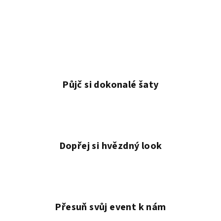
Půjč si dokonalé šaty
Dopřej si hvězdný look
Přesuň svůj event k nám