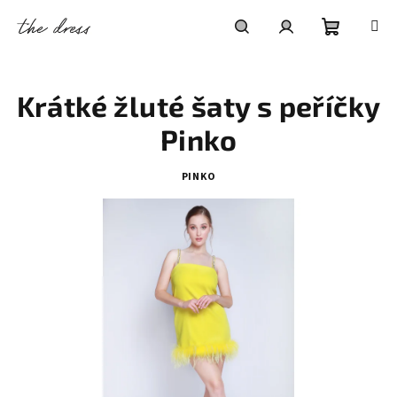
Přejít
na
obsah
Nákupní
Hledat
Přihlášení
Krátké žluté šaty s peříčky
košík
Pinko
PINKO