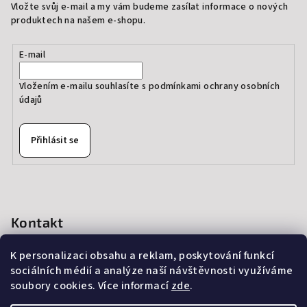
Vložte svůj e-mail a my vám budeme zasílat informace o nových
produktech na našem e-shopu.
E-mail
Vložením e-mailu souhlasíte s
podmínkami ochrany osobních
údajů
Přihlásit se
Kontakt
info
@
thedressprague.com
K personalizaci obsahu a reklam, poskytování funkcí
+420 724 244 022
sociálních médií a analýze naší návštěvnosti využíváme
soubory cookies. Více informací
zde
.