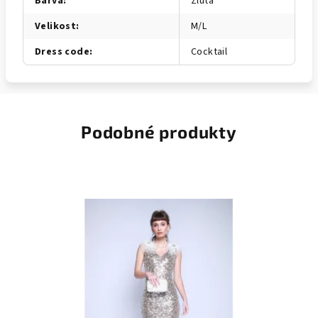
Barva
:
Žlutá
Velikost
:
M/L
Dress code
:
Cocktail
Podobné produkty