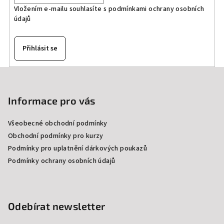
Vložením e-mailu souhlasíte s
podmínkami ochrany osobních
údajů
Přihlásit se
Z
á
p
Informace pro vás
a
Všeobecné obchodní podmínky
t
Obchodní podmínky pro kurzy
í
Podmínky pro uplatnění dárkových poukazů
Podmínky ochrany osobních údajů
Odebírat newsletter