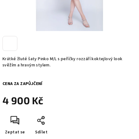
Krátké žluté šaty Pinko M/L s peříčky rozzáří koktejlový look
svěžím a hravým stylem.
CENA ZA ZAPŮJČENÍ
4 900 Kč
Měrná
cena:
Zeptat se
Sdílet